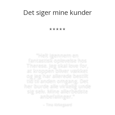
Det siger mine kunder
★★★★★
"Helt igennem en
fantastisk oplevelse hos
Therese. Jeg skal love for,
at kroppen bliver vækket
og jeg har allerede bestilt
tid til anden omgang. Det
her burde alle virkelig unde
sig selv. Mine allerbedste
anbefalinger."
– Tina Kirkegaard