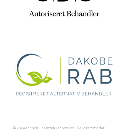
© 2024 Therese Lorenzen Kropsterapi | Alle rettigheder