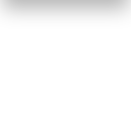
Kæmper du med stress og hovedpine i
hverdagen? Opdag simple og naturlige tricks, der
kan give dig ro i kroppen – uden medicin. Det
handler måske bare om små ændringer…