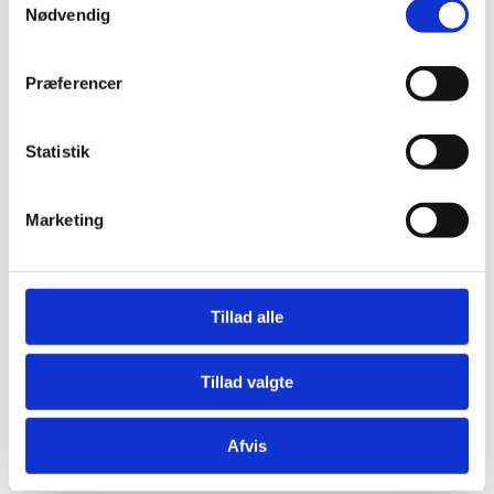
Nødvendig
Mange mennesker oplever fra tid til anden uro i
Præferencer
benene. Det kan føles som en rastløshed eller
konstant trang til at bevæge benene.
Statistik
Marketing
Tillad alle
Tillad valgte
Mange personer døjer i dag med skulder- og
nakkespændinger. Læs i dette indlæg hvad der
typisk forårsager det og hvordan du fikser det.
Afvis