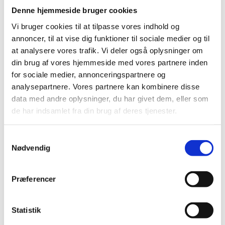
skal love for, at kroppen
Denne hjemmeside bruger cookies
bliver vækket og jeg har
Vi bruger cookies til at tilpasse vores indhold og
allerede bestilt tid til anden
annoncer, til at vise dig funktioner til sociale medier og til
omgang. Det her burde alle
at analysere vores trafik. Vi deler også oplysninger om
virkelig unde sig selv. Mine
din brug af vores hjemmeside med vores partnere inden
allerbedste anbefalinger."
for sociale medier, annonceringspartnere og
analysepartnere. Vores partnere kan kombinere disse
– Tina Kirkegaard
data med andre oplysninger, du har givet dem, eller som
“Hos Therese VED man at
de har indsamlet fra din brug af deres tjenester.
man får den behandling man
behøver. Det er utroligt
Samtykkevalg
hvordan sådan et par små
Nødvendig
kvindehænder, kan tage fat
så selv en voksen mand som
Præferencer
mig, lyder som en lille pige.
Hun formår at ramme lige
præcist de områder der har
Statistik
brug for det.”