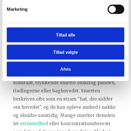
familien, vil du måske genkende denne
Marketing
hovedpine som en pressende, diffus smerte,
der sætter sig i panden eller baghovedet.
Heldigvis kan enkle livsstilsændringer ofte
Tillad alle
reducere symptomerne betydeligt.
Tillad valgte
Hvilke symptomer er typiske ved
stress hovedpine?
Afvis
Typiske symptomer på stress hovedpine er en
konstant, trykkende smerte omkring panden,
tindingerne eller baghovedet. Smerten
beskrives ofte som en stram “hat, der sidder
om hovedet”, og du kan opleve ømhed i nakke
og skuldre samtidig. Mange mærker desuden
let
svimmelhed
eller koncentrationsbesvær