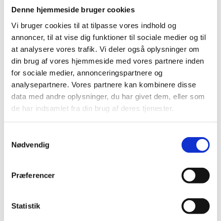
klar til at hjælpe dig på vej.
Denne hjemmeside bruger cookies
Tag ansvar for dit velvære – slip
Vi bruger cookies til at tilpasse vores indhold og
stresshovedpinen og genvind kontrollen
annoncer, til at vise dig funktioner til sociale medier og til
at analysere vores trafik. Vi deler også oplysninger om
din brug af vores hjemmeside med vores partnere inden
FAQ om stress hovedpine
for sociale medier, annonceringspartnere og
analysepartnere. Vores partnere kan kombinere disse
Hvad er stress hovedpine egentlig?
data med andre oplysninger, du har givet dem, eller som
Stress hovedpine er en spændingshovedpine,
de har indsamlet fra din brug af deres tjenester.
som typisk opstår ved vedvarende stress og
muskelspændinger. Når du oplever stress i
Samtykkevalg
Nødvendig
hverdagen, spændes musklerne ofte ubevidst,
især omkring nakke, skuldre og hovedbund.
Denne muskelspænding reducerer
Præferencer
blodtilførslen og skaber en trykkende og
konstant smerte i hovedet. Hvis du har et
Statistik
travlt arbejdsliv eller mange forpligtelser i