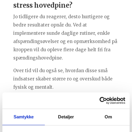
stress hovedpine?
Jo tidligere du reagerer, desto hurtigere og
bedre resultater opnår du. Ved at
implementere sunde daglige rutiner, enkle
afspændingsøvelser og en opmærksomhed på
kroppen vil du opleve flere dage helt fri fra
spændingshovedpine.
Over tid vil du også se, hvordan disse små
indsatser skaber større ro og overskud både
fysisk og mentalt.
Hvis du bor eller arbejder i Nordsjælland og
ønsker hjælp fra en erfaren Body SDS-
behandler, kan du selvfølgelig altid kontakte
Samtykke
Detaljer
Om
mig, Therese Lorenzen Kropsterapi. Jeg står