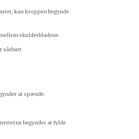
lastet, kan kroppen begynde
 mellem skulderbladene.
r sårbart.
egynder at spænde.
merterne begynder at fylde