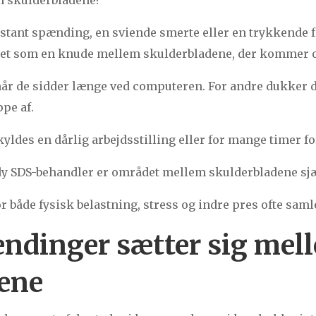
stant spænding, en sviende smerte eller en trykkende
det som en knude mellem skulderbladene, der kommer og 
 når de sidder længe ved computeren. For andre dukker d
pe af.
kyldes en dårlig arbejdsstilling eller for mange timer 
y SDS-behandler er området mellem skulderbladene sjæ
or både fysisk belastning, stress og indre pres ofte samle
ndinger sætter sig mel
ene