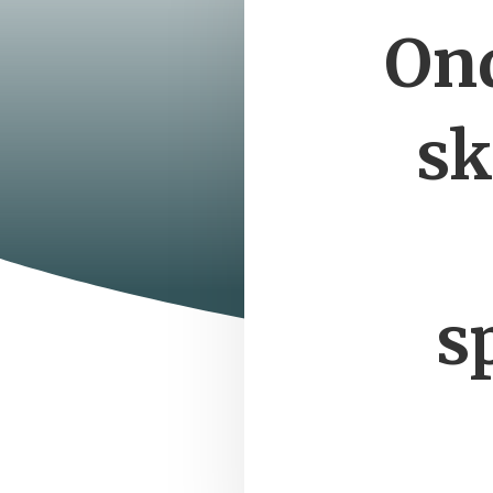
Ond
sk
s