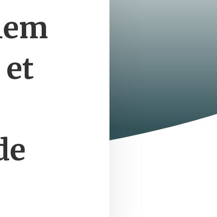
llem
 et
de