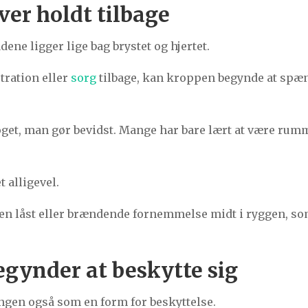
iver holdt tilbage
ne ligger lige bag brystet og hjertet.
stration eller
sorg
tilbage, kan kroppen begynde at spæn
oget, man gør bevidst. Mange har bare lært at være rum
 alligevel.
 låst eller brændende fornemmelse midt i ryggen, som 
gynder at beskytte sig
gen også som en form for beskyttelse.