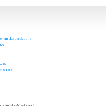
mellem skulderbladene
ter
e sig
stor rolle
m skulderbladene?