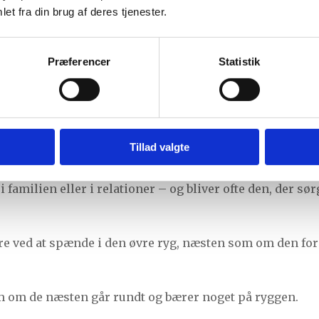
et fra din brug af deres tjenester.
m muskler.
Præferencer
Statistik
or kroppen holder noget tilbage eller bærer lidt for mege
get ansvar
Tillad valgte
inger her, er mennesker som er vant til at klare meget 
i familien eller i relationer – og bliver ofte den, der sø
re ved at spænde i den øvre ryg, næsten som om den for
om om de næsten går rundt og bærer noget på ryggen.