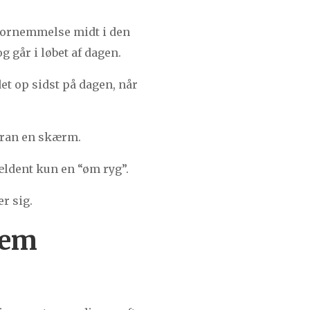
 fornemmelse midt i den
går i løbet af dagen.
et op sidst på dagen, når
foran en skærm.
ldent kun en “øm ryg”.
r sig.
lem