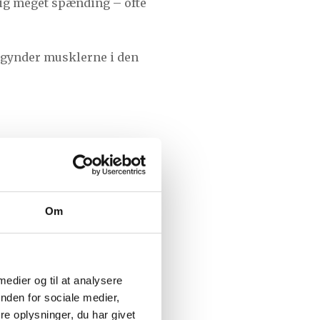
tig meget spænding – ofte
begynder musklerne i den
måde vi håndterer pres i
ingen bliver for stor over
Om
smerterne begynder at fylde
 medier og til at analysere
nden for sociale medier,
e oplysninger, du har givet
mennesker med spændinger