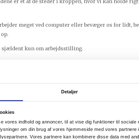
ne er et af de steder i kroppen, hvor vi kan holde rig
 arbejder meget ved computer eller bevæger os for lidt, 
 op.
jældent kun om arbejdsstilling.
mmen med både vejrtrækningen, nervesystemet og den 
også et område, hvor kroppen ofte reagerer, når belastn
Detaljer
t spændingen, når nogen trykker på området eller når 
ookies
eg ofte ser hos klienter
se vores indhold og annoncer, til at vise dig funktioner til sociale
oplysninger om din brug af vores hjemmeside med vores partnere i
ysepartnere. Vores partnere kan kombinere disse data med andr
-behandler går der nogle tydelige mønstre igen hos 