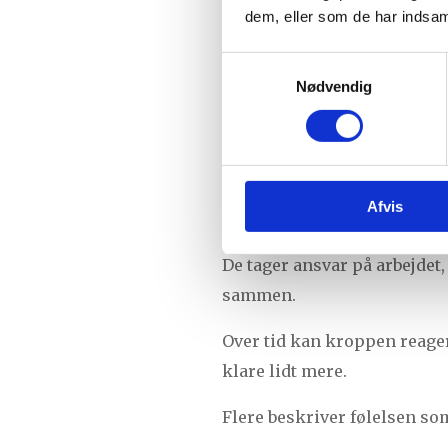
dem, eller som de har indsaml
mellem skulderbladene.
Samtykkevalg
Det handler sjældent kun o
Nødvendig
Ofte er det også et sted, hv
At bære for me
Afvis
Mange af dem, der får spænd
De tager ansvar på arbejdet, 
sammen.
Over tid kan kroppen reage
klare lidt mere.
Flere beskriver følelsen s