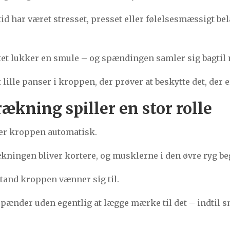
d har været stresset, presset eller følelsesmæssigt be
stet lukker en smule – og spændingen samler sig bagtil
lille panser i kroppen, der prøver at beskytte det, der e
rækning spiller en stor rolle
rer kroppen automatisk.
rækningen bliver kortere, og musklerne i den øvre ryg b
lstand kroppen vænner sig til.
pænder uden egentlig at lægge mærke til det – indtil s