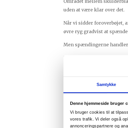
Området mellem skulderblade
uden at være klar over det.
Når vi sidder foroverbøjet,
øvre ryg gradvist at spænde
Men spændingerne handler s
Den øvre ryg hænger tæt sa
hverdagen på. Derfor er det 
længere tid.
Samtykke
Mange opdager faktisk førs
mere i hverdagen.
Denne hjemmeside bruger c
De mønstre j
Vi bruger cookies til at tilpas
vores trafik. Vi deler også 
annonceringspartnere og anal
I mit arbejde som Body SDS