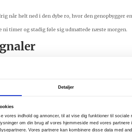
drig når helt ned i den dybe ro, hvor den genopbygger en
ve ni timer og stadig føle sig udmattede næste morgen.
gnaler
 ordentligt, viser den det ofte på flere måder.
Detaljer
n
af dagen
dre eller kæbe
ookies
roppen
se vores indhold og annoncer, til at vise dig funktioner til sociale
oplysninger om din brug af vores hjemmeside med vores partnere i
uro
ysepartnere. Vores partnere kan kombinere disse data med andr