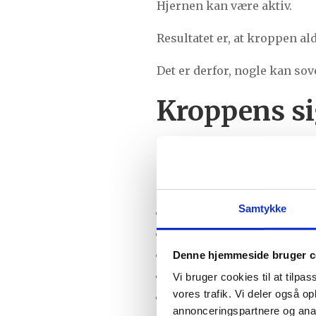
Hjernen kan være aktiv.
Resultatet er, at kroppen al
Det er derfor, nogle kan so
Kroppens si
Når kroppen ikke restituerer
Mange oplever:
Samtykke
At vågne træt hver morge
Manglende energi i løbet 
Spændinger i nakke, skul
Denne hjemmeside bruger c
En følelse af tunghed i k
Vi bruger cookies til at tilpas
vores trafik. Vi deler også 
Tankemylder
eller indre 
annonceringspartnere og anal