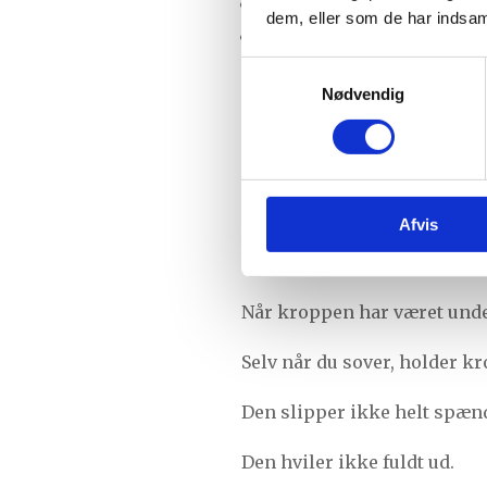
Behov for kaffe eller suk
dem, eller som de har indsaml
At energien aldrig rigtig 
Samtykkevalg
Det er let at tro, at kroppe
Nødvendig
Men ofte mangler den mere 
Hvorfor res
Afvis
En af de hyppigste årsager 
Når kroppen har været under
Selv når du sover, holder kr
Den slipper ikke helt spæn
Den hviler ikke fuldt ud.