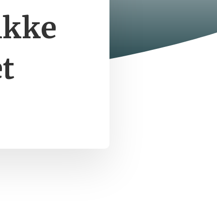
ikke
et