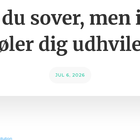
 du sover, men 
øler dig udhvil
JUL 6, 2026
itution