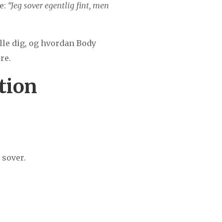
e:
“Jeg sover egentlig fint, men
ælle dig, og hvordan Body
re.
tion
 sover.