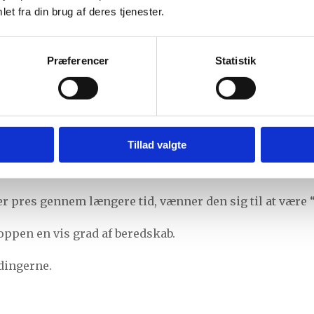
ker for at komme i gang
et fra din brug af deres tjenester.
vender tilbage – heller ikke efter en weekend
n mangler mere søvn.
Præferencer
Statistik
ro.
tituerer kroppen ikke?
Tillad valgte
er et overbelastet nervesystem.
 pres gennem længere tid, vænner den sig til at være “
oppen en vis grad af beredskab.
dingerne.