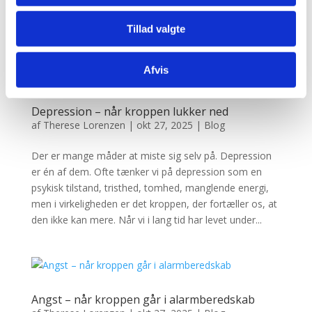
er det ofte maven, der siger fra først. Oppustethed,
Tillad valgte
smerter,...
Afvis
Depression – når kroppen lukker ned
af
Therese Lorenzen
|
okt 27, 2025
|
Blog
Der er mange måder at miste sig selv på. Depression
er én af dem. Ofte tænker vi på depression som en
psykisk tilstand, tristhed, tomhed, manglende energi,
men i virkeligheden er det kroppen, der fortæller os, at
den ikke kan mere. Når vi i lang tid har levet under...
Angst – når kroppen går i alarmberedskab