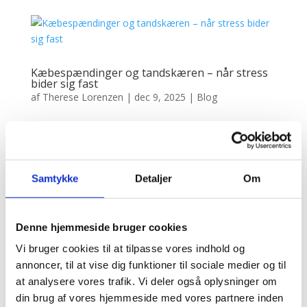
Kæbespændinger og tandskæren – når stress
bider sig fast
af
Therese Lorenzen
|
dec 9, 2025
|
Blog
Mange mennesker går rundt med spændinger i kæben
uden at vide det. Det kan vise sig som ømhed omkring
kæbeleddet, hovedpine, svimmelhed, trykken i
tindingerne – eller som tandskæren om natten.
Samtykke
Detaljer
Om
Kæbespændinger er et af de mest oversete
stresssymptomer, jeg møder som...
Denne hjemmeside bruger cookies
Vi bruger cookies til at tilpasse vores indhold og
annoncer, til at vise dig funktioner til sociale medier og til
at analysere vores trafik. Vi deler også oplysninger om
Smerter i lænden – kroppens skjulte
alarmklokke
din brug af vores hjemmeside med vores partnere inden